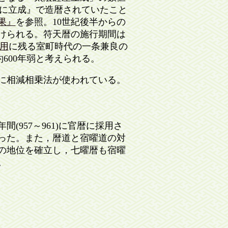
びに立成』で造暦されていたこと
果』
を参照。10世紀後半からの
裏付けられる。符天暦の施行期間は
引用
に残る室町時代の一条兼良の
約600年弱と考えられる。
に相減相乗法が使われている。
957～961)に官暦に採用さ
った。また，暦道と宿曜道の対
の地位を確立し，七曜暦も宿曜
。