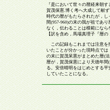
『是において世々の暦経来朝す
賀茂保憲.博く考へ大成して献ず
時代の暦がもたらされたが，しっ
間(957-960)の末の我が
なく，伝わることは模範になら
【訳を含め，馬場真理子『暦の「正理」
この記録もこれまでは注意を払
いたことが分かった現時点では
の末に賀茂呆憲がまとめた暦(
暦が，賀茂保憲により天徳年間(天
る。安倍晴明をはじめとする平
していたことになる。