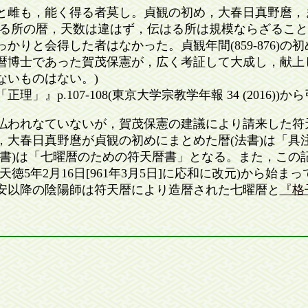
と雌も，能く得る者莫し。貞観の初め，大春日真野麿，
る所の暦，天数は違はず，伝はる所は規模ならざること莫
かりと会得した者はなかった。貞観年間(859-876)の
祖であり暦博士であった賀茂保憲が，広く考証して大成し，献
ないものはない。)
』p.107-108(東京大学宗教学年報 34 (2016))か
われなていないが，賀茂保憲の建議により請来した符
，大春日真野麿が貞観の初めにまとめた暦(法書)は「具
法書)は「七曜暦のための符天暦書」となる。また，この
徳5年2月16日[961年3月5日]に応和に改元)から始
安以降の陰陽師は符天暦により造暦された七曜暦と
『格