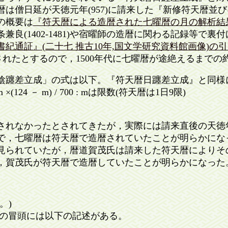
は僧日延が天徳元年(957)に請来した『新修符天暦並
の概要は
『符天暦による造暦された七曜暦の月の解析結
良(1402-1481)や宿曜師の造暦に関わる記録等で
書紀通証』(二十七 推古10年,国文学研究資料館画像)の
用されたとするので，1500年代に七曜暦が途絶えるまでの
躔差立成」の式は以下。『符天暦日躔差立成』と同様
4 － m) / 700 : mは限数(符天暦は1日9限)
なかったとされてきたが，実際には請来直後の天徳年間(
まで，七曜暦は符天暦で造暦されていたことが明らかにな
見られていたが，暦道賀茂氏は請来した符天暦によりそ
，賀茂氏が符天暦で造暦していたことが明らかになった
。)
答集』の冒頭には以下の記述がある。