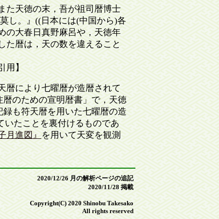
また天徳の末，吾が祖司暦博士
し。』((日本には(中国から)各
初めの大春日真野麻呂や，天徳年
上した暦は，天の数を違えること
ら引用】
天暦により七曜暦が造暦されて
注暦のための宣明暦書」で，天徳
記録も符天暦を用いた七曜暦の造
まっていたことを裏付けるものであ
子月進図』
を用いて天変を観測
2020/12/26 月の解析ページの追記
2020/11/28 掲載
Copyright(C) 2020 Shinobu Takesako
All rights reserved