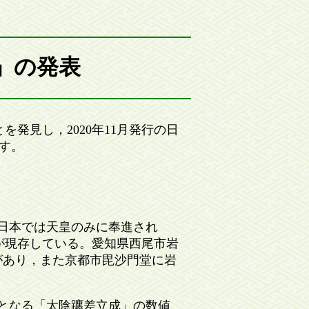
」の発表
を発見し，2020年11月発行の日
す。
日本では天皇のみに奉進され
みが現存している。愛知県西尾市岩
写本があり，また京都市毘沙門堂に岩
となる「太陰躔差立成」の数値