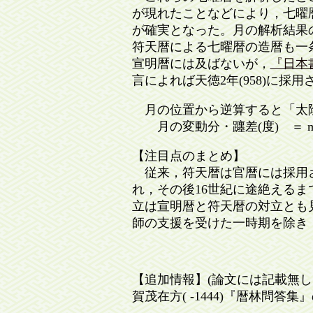
が現れたことなどにより，七曜暦
が確実となった。月の解析結果
符天暦による七曜暦の造暦も一条兼
宣明暦には及ばないが，
『日本
言によれば天徳2年(958)に採
月の位置から逆算すると「太陰
月の変動分・躔差(度) ＝ m ×(12
【注目点のまとめ】
従来，符天暦は官暦には採用され
れ，その後16世紀に途絶える
立は宣明暦と符天暦の対立とも
師の支援を受けた一時期を除き
【追加情報】(論文には記載無し
賀茂在方( -1444)『暦林問