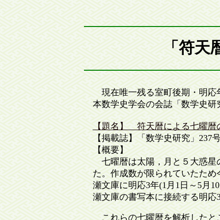
「符天
現在唯一残る室町後期・明応年間(
本数学史学会の会誌「数学史研究
【題名】 符天暦による七曜暦
【掲載誌】「数学史研究」237号(2
【概要】
七曜暦は太陽，月と５大惑星の
た。作成数が限られていたため今
瀬文庫に明応3年(1月1日～5月1
瀬文庫の書写本に接続する明応3年
これらの七曜暦を解析したとこ