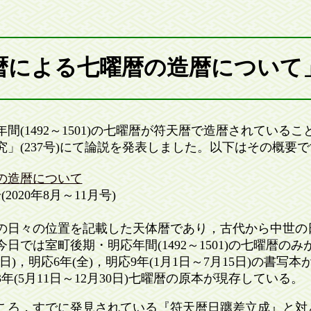
暦による七曜暦の造暦について
1492～1501)の七曜暦が符天暦で造暦されていること
」(237号)にて論説を発表しました。以下はその概要で
の造暦について
020年8月～11月号)
日々の位置を記載した天体暦であり，古代から中世の
日では室町後期・明応年間(1492～1501)の七曜暦の
0日)，明応6年(全)，明応9年(1月1日～7月15日)の書
(5月11日～12月30日)七曜暦の原本が現存している。
ろ，すでに発見されている『符天暦日躔差立成』と対